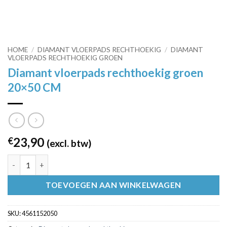
HOME
/
DIAMANT VLOERPADS RECHTHOEKIG
/
DIAMANT
VLOERPADS RECHTHOEKIG GROEN
Diamant vloerpads rechthoekig groen
20×50 CM
23,90
€
(excl. btw)
Diamant vloerpads rechthoekig groen 20x50 CM aantal
TOEVOEGEN AAN WINKELWAGEN
SKU:
4561152050