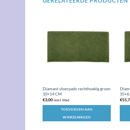
GERELATEERDE PRODUCTEN
 rechthoekig groen
Diamant vloerpads rechthoekig groen
Diama
10×14 CM
35×6
€
3,00
€
55,
(excl. btw)
GEN AAN
TOEVOEGEN AAN
LWAGEN
WINKELWAGEN