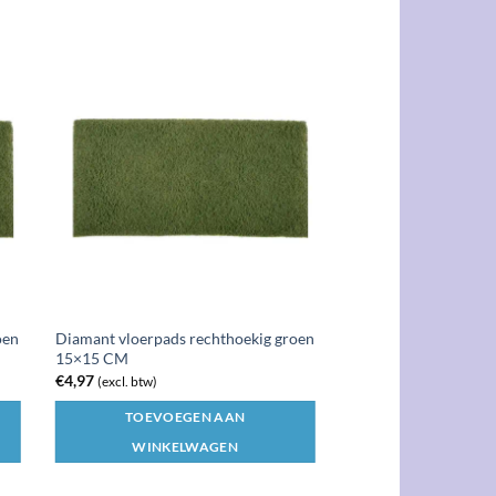
oen
Diamant vloerpads rechthoekig groen
15×15 CM
€
4,97
(excl. btw)
TOEVOEGEN AAN
WINKELWAGEN