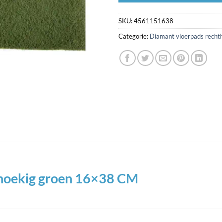
SKU:
4561151638
Categorie:
Diamant vloerpads recht
thoekig groen 16×38 CM