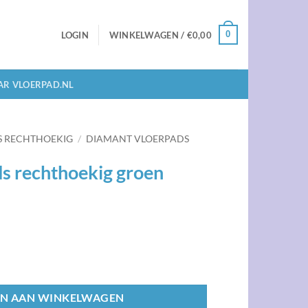
0
LOGIN
WINKELWAGEN /
€
0,00
AR VLOERPAD.NL
S RECHTHOEKIG
/
DIAMANT VLOERPADS
s rechthoekig groen
roen 16x38 CM aantal
N AAN WINKELWAGEN