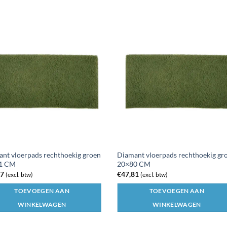
nt vloerpads rechthoekig groen
Diamant vloerpads rechthoekig gr
1 CM
20×80 CM
77
€
47,81
(excl. btw)
(excl. btw)
TOEVOEGEN AAN
TOEVOEGEN AAN
WINKELWAGEN
WINKELWAGEN