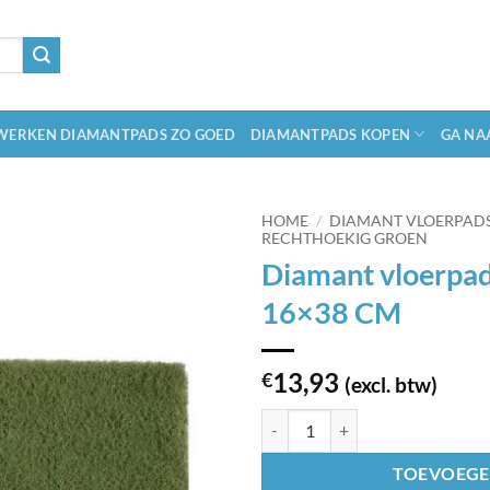
ERKEN DIAMANTPADS ZO GOED
DIAMANTPADS KOPEN
GA NA
HOME
/
DIAMANT VLOERPAD
RECHTHOEKIG GROEN
Diamant vloerpad
16×38 CM
13,93
€
(excl. btw)
Diamant vloerpads rechthoekig g
TOEVOEGE