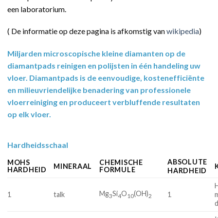
een laboratorium.
( De informatie op deze pagina is afkomstig van
wikipedia
)
Miljarden microscopische kleine diamanten op de
diamantpads reinigen en polijsten in één handeling uw
vloer. Diamantpads is de eenvoudige, kostenefficiënte
en milieuvriendelijke benadering van professionele
vloerreiniging en produceert verbluffende resultaten
op elk vloer.
Hardheidsschaal
ABSOLUTE
MOHS
CHEMISCHE
MINERAAL
HARDHEID
FORMULE
HARDHEID
Mg
Si
O
(OH)
1
talk
1
m
3
4
10
2
d