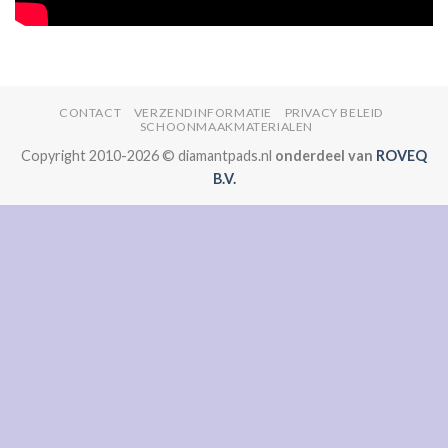
CONTACT
VERZENDINFORMATIE
PRIVACY BELEID
SCHOONMAAKMATERIALEN
Copyright 2010-2026 © diamantpads.nl
onderdeel van
ROVEQ
B.V.