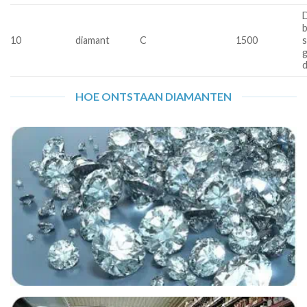
D
b
10
diamant
C
1500
s
HOE ONTSTAAN DIAMANTEN