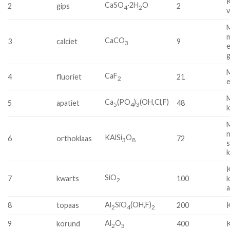
CaSO
·2H
O
2
gips
2
4
2
v
m
CaCO
3
calciet
9
3
e
g
CaF
4
fluoriet
21
2
e
Ca
(PO
)
(OH,Cl,F)
5
apatiet
48
5
4
3
n
KAlSi
O
6
orthoklaas
72
3
8
s
K
SiO
7
kwarts
100
2
Al
SiO
(OH,F)
8
topaas
200
2
4
2
Al
O
9
korund
400
2
3