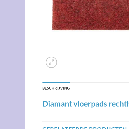
BESCHRIJVING
Diamant vloerpads rech