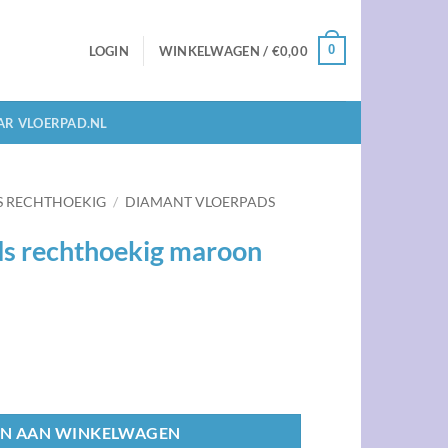
0
LOGIN
WINKELWAGEN /
€
0,00
AR VLOERPAD.NL
S RECHTHOEKIG
/
DIAMANT VLOERPADS
ds rechthoekig maroon
maroon 9x28 CM aantal
N AAN WINKELWAGEN