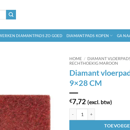
ERKEN DIAMANTPADS ZO GOED
DIAMANTPADS KOPEN
GA NA
HOME
/
DIAMANT VLOERPAD
RECHTHOEKIG MAROON
Diamant vloerpa
9×28 CM
7,72
€
(excl. btw)
Diamant vloerpads rechthoekig 
TOEVOEGE