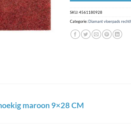
SKU:
4561180928
Categorie:
Diamant vloerpads recht
thoekig maroon 9×28 CM