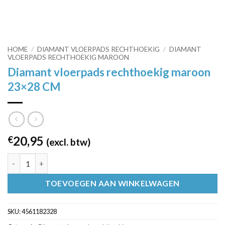
HOME
/
DIAMANT VLOERPADS RECHTHOEKIG
/
DIAMANT
VLOERPADS RECHTHOEKIG MAROON
Diamant vloerpads rechthoekig maroon
23×28 CM
20,95
€
(excl. btw)
Diamant vloerpads rechthoekig maroon 23x28 CM aantal
TOEVOEGEN AAN WINKELWAGEN
SKU:
4561182328