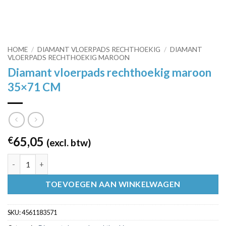
HOME
/
DIAMANT VLOERPADS RECHTHOEKIG
/
DIAMANT
VLOERPADS RECHTHOEKIG MAROON
Diamant vloerpads rechthoekig maroon
35×71 CM
65,05
€
(excl. btw)
Diamant vloerpads rechthoekig maroon 35x71 CM aantal
TOEVOEGEN AAN WINKELWAGEN
SKU:
4561183571