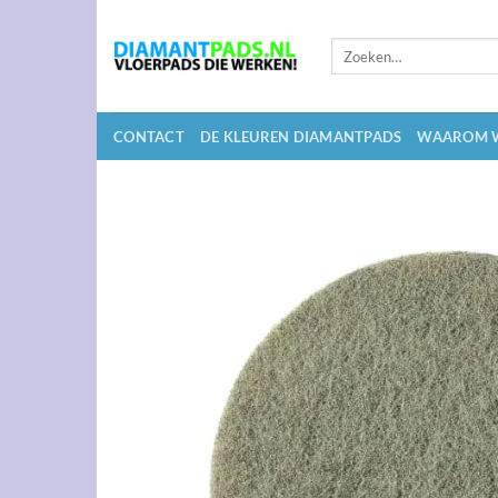
Ga
naar
Zoeken
inhoud
naar:
CONTACT
DE KLEUREN DIAMANTPADS
WAAROM W