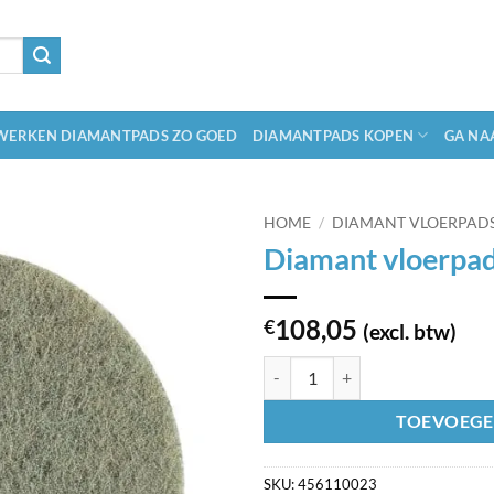
ERKEN DIAMANTPADS ZO GOED
DIAMANTPADS KOPEN
GA NA
HOME
/
DIAMANT VLOERPAD
Diamant vloerpad
108,05
€
(excl. btw)
Diamant vloerpad wit 23inch aant
TOEVOEGE
SKU:
456110023