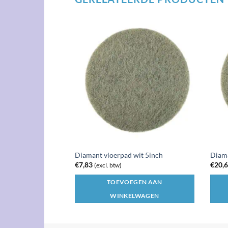
wit 9inch
Diamant vloerpad wit 5inch
Diama
€
7,83
€
20,
(excl. btw)
GEN AAN
TOEVOEGEN AAN
LWAGEN
WINKELWAGEN