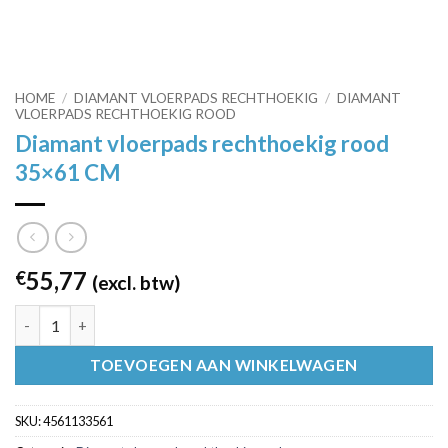
HOME
/
DIAMANT VLOERPADS RECHTHOEKIG
/
DIAMANT
VLOERPADS RECHTHOEKIG ROOD
Diamant vloerpads rechthoekig rood
35×61 CM
55,77
€
(excl. btw)
Diamant vloerpads rechthoekig rood 35x61 CM aantal
TOEVOEGEN AAN WINKELWAGEN
SKU:
4561133561